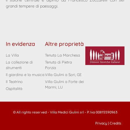
grandi tempere di paesaggi.
In evidenza
Altre proprietà
La Villa
Tenuta La Marchesa
La collezione di
Tenuta di Pietra
strumenti
Porzia
Il giardino e la musica
Villa Giulini a Sori, GE
Il Teatrino
Villa Giulini a Forte dei
Marmi, LU
Ospitalità
© All rights reserved - Villa Medici Giulini srl - P. Iva 00815590963
Privacy
|
Credits