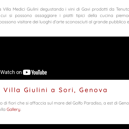
Villa Medici Giulini degustando i vini di Gavi prodotti da Tenu
 cui si possono assaggiare i piatti tipici della cucina piemo
 possono visitare dei luoghi d’arte sconosciuti al grande pubblico e
Villa Giulini a Sori, Genova
 di fiori che si affaccia sul mare del Golfo Paradiso, a est di Geno
ulla
Gallery
.