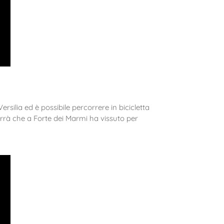
Versilia ed è possibile percorrere in bicicletta
 Carrà che a Forte dei Marmi ha vissuto per