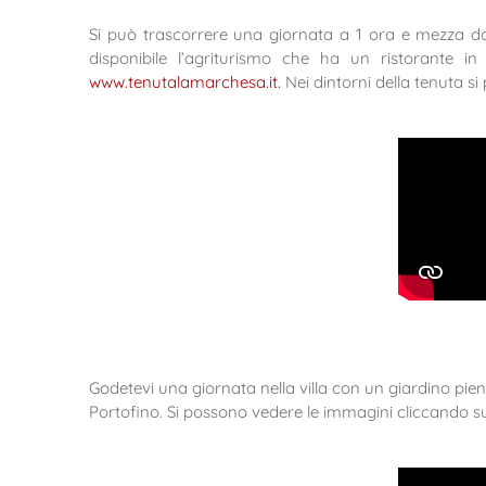
Si può trascorrere una giornata a 1 ora e mezza da 
disponibile l’agriturismo che ha un ristorante in
www.tenutalamarchesa.it.
Nei dintorni della tenuta si
Godetevi una giornata nella villa con un giardino pieno
Portofino. Si possono vedere le immagini cliccando s