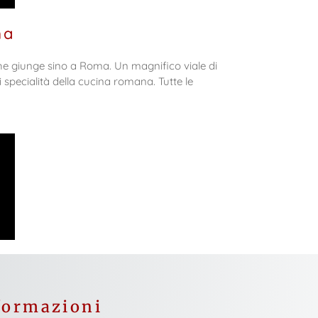
ma
he giunge sino a Roma. Un magnifico viale di
ri specialità della cucina romana. Tutte le
nformazioni