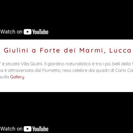
a Giulini a Forte dei Marmi, Lucca
uata Villa Giulini. Il giardino naturalistico è tra i più belli della 
a zona è attraversata dal Fiumetto, reso celebre dai quadri di Carlo
sulla
Gallery
.