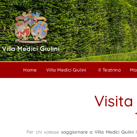
Home
Villa Medici Giulini
Il Teatrino
Ma
Visita
Per chi volesse
soggiornare a Villa Medici Giulini
l