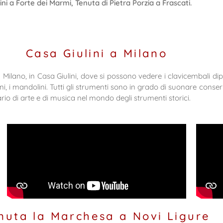
lini a Forte dei Marmi, Tenuta di Pietra Porzia a Frascati.
Casa Giulini a Milano
 Milano, in Casa Giulini, dove si possono vedere i clavicembali dipi
oni, i mandolini. Tutti gli strumenti sono in grado di suonare conse
erario di arte e di musica nel mondo degli strumenti storici.
nuta la Marchesa a Novi Ligure