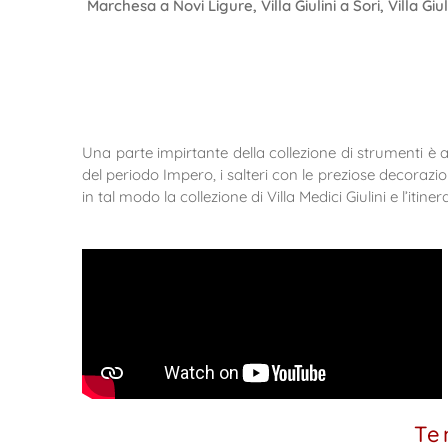
Marchesa a Novi Ligure, Villa Giulini a Sori, Villa Giu
Una parte impirtante della collezione di strumenti è a
del periodo Impero, i salteri con le preziose decorazi
in tal modo la collezione di Villa Medici Giulini e l’itin
Te