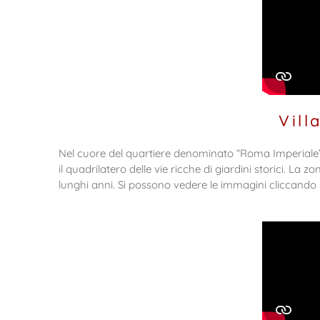
Vill
Nel cuore del quartiere denominato “Roma Imperiale” è sit
il quadrilatero delle vie ricche di giardini storici. L
lunghi anni. Si possono vedere le immagini cliccando 