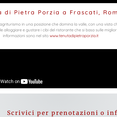
a di Pietra Porzia a Frascati, Ro
agriturismo in una posizione che domina la valle, con una vista c
le alloggiare e gustare i cibi del ristorante che si basa sulle miglio
informazioni sono nel sito
www.tenutadipietraporzia.it
Scrivici per prenotazioni o i