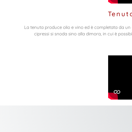
Tenut
La tenuta produce olio e vino ed è completata da un 
cipressi si snoda sino alla dimora, in cui è possibi