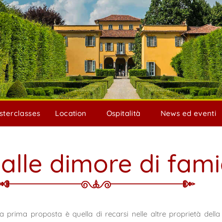
sterclasses
Location
Ospitalità
News ed eventi
 alle dimore di fami
a prima proposta è quella di recarsi nelle altre proprietà della