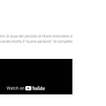
nti, le arpe del periodo di Maria Antonietta e
rvando intatto il “suono perduto”. Si completa