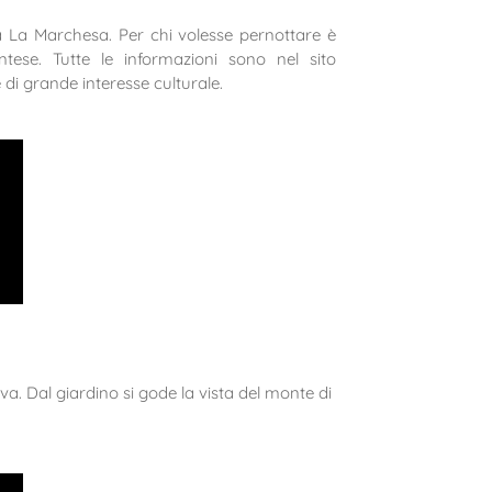
ta La Marchesa. Per chi volesse pernottare è
ntese. Tutte le informazioni sono nel sito
 di grande interesse culturale.
va. Dal giardino si gode la vista del monte di