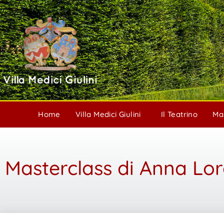
Home
Villa Medici Giulini
Il Teatrino
Ma
Masterclass di Anna Lor