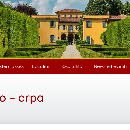
sterclasses
Location
Ospitalità
News ed eventi
o – arpa