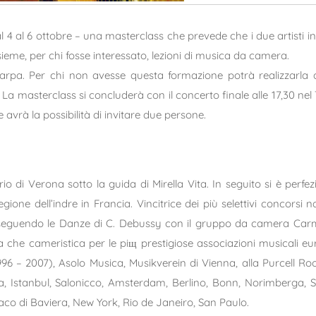
l 4 al 6 ottobre – una masterclass che prevede che i due artisti i
eme, per chi fosse interessato, lezioni di musica da camera.
pa. Per chi non avesse questa formazione potrà realizzarla all
a masterclass si concluderà con il concerto finale alle 17,30 nel Te
 avrà la possibilità di invitare due persone.
di Verona sotto la guida di Mirella Vita. In seguito si è perfez
ione dell’indre in Francia. Vincitrice dei più selettivi concorsi n
eseguendo le Danze di C. Debussy con il gruppo da camera Carme,
a che cameristica per le piщ prestigiose associazioni musicali eur
1996 – 2007), Asolo Musica, Musikverein di Vienna, alla Purcell R
ya, Istanbul, Salonicco, Amsterdam, Berlino, Bonn, Norimberga, 
naco di Baviera, New York, Rio de Janeiro, San Paulo.