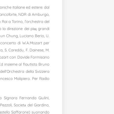
foniche italiane ed estere: dal
 Francoforte, NDR di Amburgo,
Rai a Torino, l’orchestra del
 la direzione dei piщ grandi
un Chung, Luciano Berio, U.
l concerto di W.A.Mozart per
iva, S. Careddu, F. Dainese, M.
di Mozart con Davide Formisano
Cd insieme al flautista Bruno
dell’Orchestra della Svizzera
rancesco Malipiero. Per Radio
a Signora Fernanda Giulini,
zzoli, Societа del Giardino,
astello Saffarone) suonando