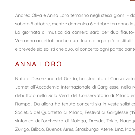
Andrea Oliva e Anna Loro terranno negli stessi giorni – da
sabato 5 ottobre, mentre domenica 6 ottobre terranno insi
La giornata di musica da camera sarà per duo flauto-ar
Verranno accettati anche duo flauto e arpa già costituiti. L
e prevede sia solisti che duo, al concerto ogni partecipante
ANNA LORO
Nata a Desenzano del Garda, ha studiato al Conservatorio 
Jamet all’Accademia Internazionale di Gargilesse, nella reg
debuttato nella Sala Verdi del Conservatorio di Milano 
Rampal. Da allora ha tenuto concerti sia in veste solistic
Societаà del Quartetto di Milano, Festival di Gargilesse (
sinfonica dell’orchestra di Malaga, Dresda, Tokio, Nago
Zurigo, Bilbao, Buenos Aires, Strasburgo, Atene, Linz, Mo