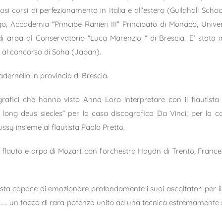
si corsi di perfezionamento in Italia e all’estero (Guildhall Schoo
, Accademia “Principe Ranieri III” Principato di Monaco, Univers
i arpa al Conservatorio “Luca Marenzio “ di Brescia. E’ stata in
 e al concorso di Soha (Japan).
adernello in provincia di Brescia.
grafici che hanno visto Anna Loro interpretare con il flautist
e long deus siecles” per la casa discografica Da Vinci; per la
ssy insieme al flautista Paolo Pretto.
er flauto e arpa di Mozart con l’orchestra Haydn di Trento, Franc
rtista capace di emozionare profondamente i suoi ascoltatori per il
oni….. un tocco di rara potenza unito ad una tecnica estremamente 