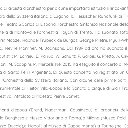
tà di arpista d’orchestra per alcune importanti istituzioni lirico-sin
estra della Svizzera italiana a Lugano, la Hessischer Rundfunk di
 Teatro S.Carlos di Lisbona, l’orchestra Sinfonica Nazionale della 
amera di Mantova e l’orchestra Haydn di Trento. Ha suonato sotto
orin Maazel, Raphael Frubeck de Burgos, George Pretre, Myun-Wh
d, Neville Marriner, M. Joansons. Dal 1989 ad ora ha suonato i
utisti : M. Larrieu, E. Pahud, W. Schultz, P. Gallois, G. Pretto, A. Ol
 M. Zoni, M. Scappini, M. Mercelli. Nel 2015 ha eseguito il concerto 
nica di Santa Fé in Argentina. Di questo concerto ha registrato un 
’Orchestra della Svizzera Italiana. Con alcune delle prime parti 
 strumentale di Heitor Villa-Lobos e la Sonata a cinque di Gian F
Festival intitolato al Maestro Pierre Jamet.
umenti d’epoca (Erard, Naderman, Cousineau) di proprietа dell
lla Borghese e Museo Vittoriano a Roma)a Milano (Museo Poldi Pe
zzo Ducale),a Napoli( al Museo di Capodimonte) a Torino (nel C