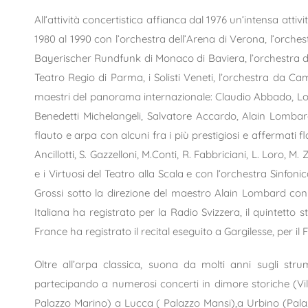
All’attività concertistica affianca dal 1976 un’intensa attivi
1980 al 1990 con l’orchestra dell’Arena di Verona, l’orch
Bayerischer Rundfunk di Monaco di Baviera, l’orchestra del
Teatro Regio di Parma, i Solisti Veneti, l’orchestra da C
maestri del panorama internazionale: Claudio Abbado, L
Benedetti Michelangeli, Salvatore Accardo, Alain Lombar
flauto e arpa con alcuni fra i più prestigiosi e affermati fla
Ancillotti, S. Gazzelloni, M.Conti, R. Fabbriciani, L. Loro,
e i Virtuosi del Teatro alla Scala e con l’orchestra Sinfo
Grossi sotto la direzione del maestro Alain Lombard con l
Italiana ha registrato per la Radio Svizzera, il quintetto
France ha registrato il recital eseguito a Gargilesse, per il 
Oltre all’arpa classica, suona da molti anni sugli str
partecipando a numerosi concerti in dimore storiche (Vi
Palazzo Marino) a Lucca ( Palazzo Mansi),a Urbino (Pala